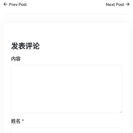
Prev Post
Next Post
发表评论
内容
姓名
*