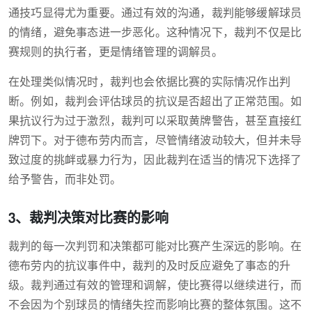
通技巧显得尤为重要。通过有效的沟通，裁判能够缓解球员
的情绪，避免事态进一步恶化。这种情况下，裁判不仅是比
赛规则的执行者，更是情绪管理的调解员。
在处理类似情况时，裁判也会依据比赛的实际情况作出判
断。例如，裁判会评估球员的抗议是否超出了正常范围。如
果抗议行为过于激烈，裁判可以采取黄牌警告，甚至直接红
牌罚下。对于德布劳内而言，尽管情绪波动较大，但并未导
致过度的挑衅或暴力行为，因此裁判在适当的情况下选择了
给予警告，而非处罚。
3、裁判决策对比赛的影响
裁判的每一次判罚和决策都可能对比赛产生深远的影响。在
德布劳内的抗议事件中，裁判的及时反应避免了事态的升
级。裁判通过有效的管理和调解，使比赛得以继续进行，而
不会因为个别球员的情绪失控而影响比赛的整体氛围。这不