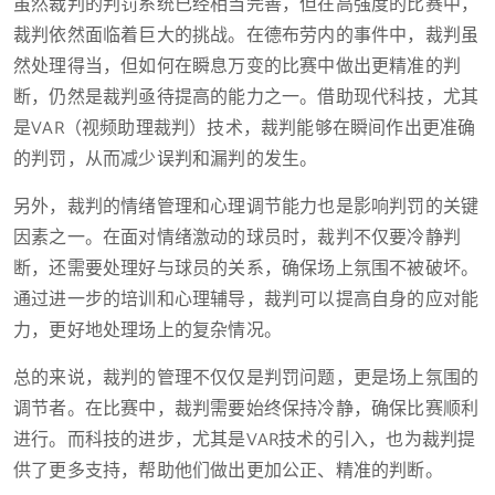
虽然裁判的判罚系统已经相当完善，但在高强度的比赛中，
裁判依然面临着巨大的挑战。在德布劳内的事件中，裁判虽
然处理得当，但如何在瞬息万变的比赛中做出更精准的判
断，仍然是裁判亟待提高的能力之一。借助现代科技，尤其
是VAR（视频助理裁判）技术，裁判能够在瞬间作出更准确
的判罚，从而减少误判和漏判的发生。
另外，裁判的情绪管理和心理调节能力也是影响判罚的关键
因素之一。在面对情绪激动的球员时，裁判不仅要冷静判
断，还需要处理好与球员的关系，确保场上氛围不被破坏。
通过进一步的培训和心理辅导，裁判可以提高自身的应对能
力，更好地处理场上的复杂情况。
总的来说，裁判的管理不仅仅是判罚问题，更是场上氛围的
调节者。在比赛中，裁判需要始终保持冷静，确保比赛顺利
进行。而科技的进步，尤其是VAR技术的引入，也为裁判提
供了更多支持，帮助他们做出更加公正、精准的判断。