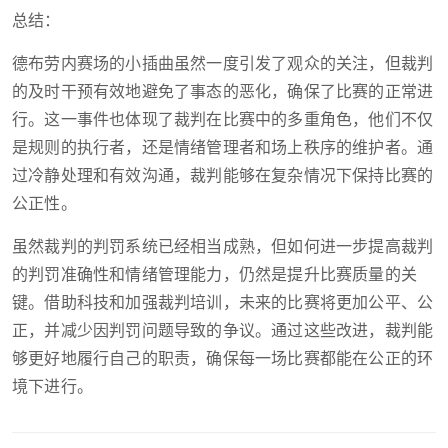
总结：
德布劳内赛场的小插曲虽然一度引发了观众的关注，但裁判
的及时干预有效地避免了事态的恶化，确保了比赛的正常进
行。这一事件也体现了裁判在比赛中的多重角色，他们不仅
是规则的执行者，还是情绪管理者和场上秩序的维护者。通
过冷静处理和有效沟通，裁判能够在复杂情况下保持比赛的
公正性。
虽然裁判的判罚系统已经相当成熟，但如何进一步提高裁判
的判罚准确性和情绪管理能力，仍然是提升比赛质量的关
键。借助科技和加强裁判培训，未来的比赛将更加公平、公
正，并减少因判罚问题导致的争议。通过这些改进，裁判能
够更好地履行自己的职责，确保每一场比赛都能在公正的环
境下进行。