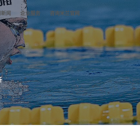
司新闻
企业服务
咨询米兰官网
析