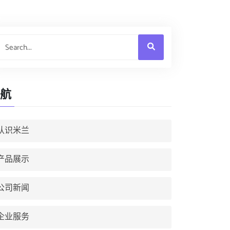
航
认识米兰
产品展示
公司新闻
企业服务