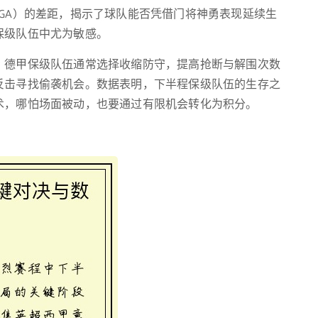
GA）的差距，揭示了球队能否凭借门将神勇表现延续生
保级队伍中尤为敏感。
。德甲保级队伍通常选择收缩防守，提高抢断与解围次数
反击寻找偷袭机会。数据表明，下半程保级队伍的生存之
术，哪怕场面被动，也要通过有限机会转化为积分。