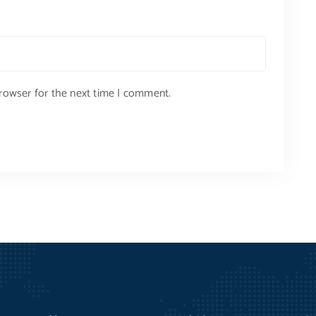
browser for the next time I comment.