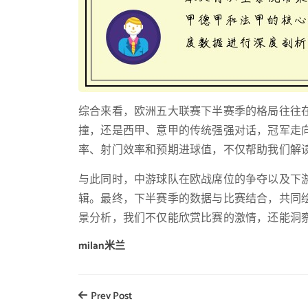
综合来看，欧洲五大联赛下半赛季的格局往往
撞，还是西甲、意甲的传统强强对话，冠军走
率、射门效率和预期进球值，不仅帮助我们解
与此同时，中游球队在欧战席位的争夺以及下
辑。最终，下半赛季的数据与比赛结合，共同
景分析，我们不仅能欣赏比赛的激情，还能洞
milan米兰
Prev Post