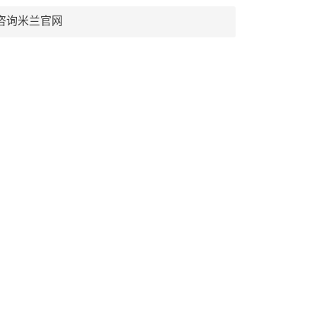
咨询米兰官网