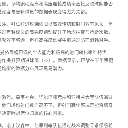
比如，场均跑动距离和高压逼抢成功率直接反映球队能否
凳深度与替补球员的数据表现变得尤为关键。
关注。拜仁在进攻端依旧以高效传切和射门效率见长，但
通过年轻球员的高强度跑动提升了场均拦截与抢断次数，
进攻效率略逊，但在高强度比赛中能通过防守消耗对手。
耳曼依靠姆巴佩的个人能力和极高的射门转化率维持优
作提升预期进球值（xG）。数据显示，巴黎在下半程更
更均衡的数据分布展现黑马潜力。
为激烈。皇家社会、毕尔巴鄂竞技和亚特兰大等队伍通过
，他们场均射门数居高不下，但射门转化率决定能否跻身
是决定欧战席位归属的核心因素。
季，诺丁汉森林、伯恩利等队伍通过战术调整寻求保级希