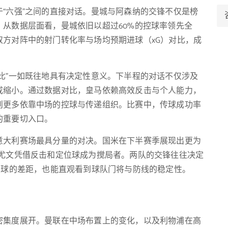
“六强”之间的直接对话。曼城与阿森纳的交锋不仅是榜
从数据层面看，曼城依旧以超过60%的控球率领先全
方对阵中的射门转化率与场均预期进球（xG）对比，成
比”一如既往地具有决定性意义。下半程的对话不仅涉及
或缩小。通过数据对比，皇马依赖高效反击与个人能力，
则更多依靠中场的控球与传递组织。比赛中，传球成功率
的重要切入口。
意大利赛场最具分量的对决。国米在下半赛季展现出更为
而尤文凭借反击和定位球成为搅局者。两队的交锋往往决定
丢球的差距，也能直观看到球队门将与防线的稳定性。
密集度展开。曼联在中场布置上的变化，以及利物浦在高