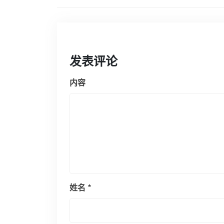
发表评论
内容
姓名
*