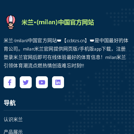
米兰·(milan)中国官方网站👑【ccbtzs.cn】👑是中国最好的体
育公司。milan米兰官网提供网页版/手机版app下载，注册
登录米兰官网后即可在线体验最好的体育信息！milan米兰
引领体育潮流点燃热情创造难忘时刻!!!
导航
认识米兰
产品展示