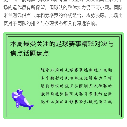
场的运作虽有所保留，但球队的整体实力仍不可小觑。国际
米兰则凭借卢卡库和劳塔罗的锋线组合，攻势凌厉。此场比
赛对于两队的排名与心理状态都具有深远影响。