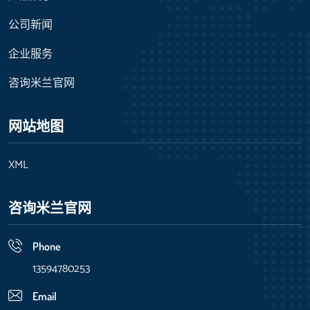
公司新闻
企业服务
咨询米兰官网
网站地图
XML
咨询米兰官网
Phone
13594780253
Email