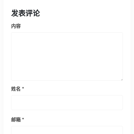
发表评论
内容
姓名
*
邮箱
*