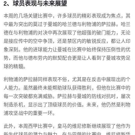
2、球员表现与未来展望
本周的几场关键比赛中，许多球员的精彩表现成为焦点，其
中最为突出的莫过于曼城的哈兰德与利物浦的萨拉赫。哈兰
德在与利物浦的对决中再次展现了他超强的破门能力，无论
是接应传中的空中争顶，还是禁区内的敏锐反应，都让人印
象深刻。他的进球能力让曼城在比赛中始终保持压倒性的优
势，而他与德布劳内的默契配合更是让人看到了曼城攻势足
球的精髓。
利物浦的萨拉赫同样表现不俗，尤其是在反击中展现出的个
人能力。虽然最终未能帮助球队获得胜利，但他在比赛中的
每一次突破都充满威胁。萨拉赫与曼城的防线对抗时，屡次
制造杀机，显示出了顶级球员的价值。未来，他仍然是利物
浦攻坚战中的重要一环。
此外，本周西甲比赛中，皇马的维尼修斯继续展现了他作为
新生代球员的潜力与魅力。在与巴萨的比赛中，维尼修斯凭