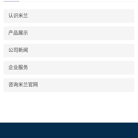
认识米兰
产品展示
公司新闻
企业服务
咨询米兰官网