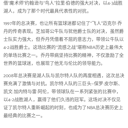
借“魔术师”约翰逊与“鸟人”拉里·伯德的强大对决，以4-3战胜
湖人，成为了那个时代最具代表性的对抗。
1997年的总决赛，也让所有篮球迷都记住了“飞人”迈克尔·乔
丹的传奇表现。芝加哥公牛队与犹他爵士队的对决，虽然爵
士队实力强大，但乔丹凭借着不屈的意志力，带领公牛队以
4-2战胜爵士。这场比赛的“流感之战”堪称NBA历史上最伟大
的单场比赛之一。乔丹带病坚持比赛的精神，不仅激励了全
世界的篮球迷，也展现了他无与伦比的领导能力。
2008年总决赛是湖人队与凯尔特人队的再度相遇，这次总决
赛充满了激情与对抗。凯尔特人队的三巨头—保罗·皮尔斯、
凯文·加内特与雷·阿伦，带领球队在一系列紧张的比赛中，
以4-2战胜湖人，赢得了他们久违的冠军。这场对决不仅见
证了凯尔特人重新崛起的时刻，也成为了NBA总决赛历史上
最经典的比赛之一。