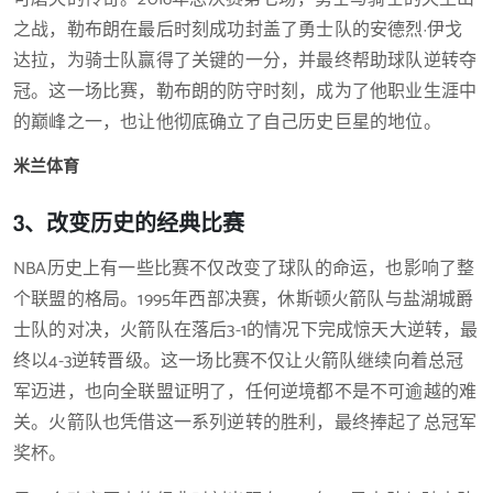
之战，勒布朗在最后时刻成功封盖了勇士队的安德烈·伊戈
达拉，为骑士队赢得了关键的一分，并最终帮助球队逆转夺
冠。这一场比赛，勒布朗的防守时刻，成为了他职业生涯中
的巅峰之一，也让他彻底确立了自己历史巨星的地位。
米兰体育
3、改变历史的经典比赛
NBA历史上有一些比赛不仅改变了球队的命运，也影响了整
个联盟的格局。1995年西部决赛，休斯顿火箭队与盐湖城爵
士队的对决，火箭队在落后3-1的情况下完成惊天大逆转，最
终以4-3逆转晋级。这一场比赛不仅让火箭队继续向着总冠
军迈进，也向全联盟证明了，任何逆境都不是不可逾越的难
关。火箭队也凭借这一系列逆转的胜利，最终捧起了总冠军
奖杯。