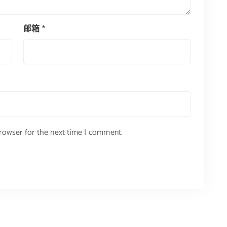
邮箱
*
browser for the next time I comment.