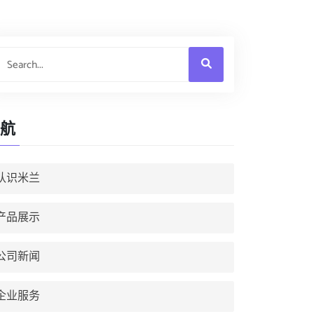
航
认识米兰
产品展示
公司新闻
企业服务