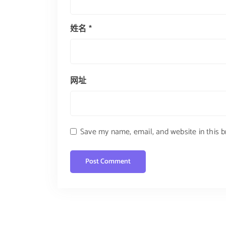
姓名
*
网址
Save my name, email, and website in this 