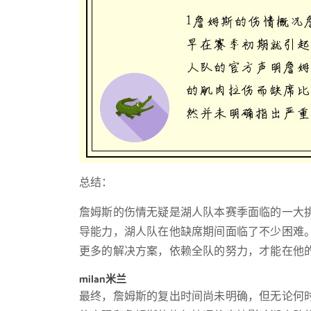
总结：
詹姆斯的伤情无疑是湖人队本赛季面临的一大
导能力，湖人队在他缺席期间面临了不少困难
更多的解决方案，依赖全队的努力，才能在他
milan米兰
最终，詹姆斯的复出时间尚未明确，但无论何