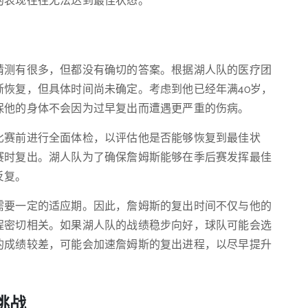
的表现往往无法达到最佳状态。
猜测有很多，但都没有确切的答案。根据湖人队的医疗团
恢复，但具体时间尚未确定。考虑到他已经年满40岁，
保他的身体不会因为过早复出而遭遇更严重的伤病。
比赛前进行全面体检，以评估他是否能够恢复到最佳状
赛时复出。湖人队为了确保詹姆斯能够在季后赛发挥最佳
反复。
需要一定的适应期。因此，詹姆斯的复出时间不仅与他的
程密切相关。如果湖人队的战绩稳步向好，球队可能会选
的成绩较差，可能会加速詹姆斯的复出进程，以尽早提升
挑战