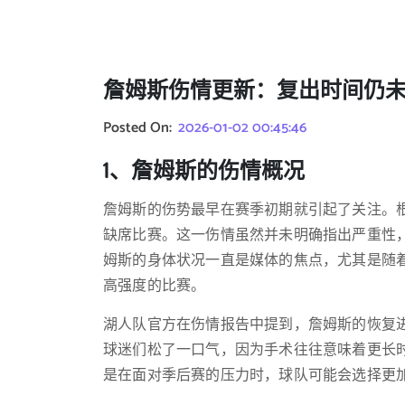
詹姆斯伤情更新：复出时间仍
Posted On:
2026-01-02 00:45:46
1、詹姆斯的伤情概况
詹姆斯的伤势最早在赛季初期就引起了关注。
缺席比赛。这一伤情虽然并未明确指出严重性
姆斯的身体状况一直是媒体的焦点，尤其是随
高强度的比赛。
湖人队官方在伤情报告中提到，詹姆斯的恢复
球迷们松了一口气，因为手术往往意味着更长
是在面对季后赛的压力时，球队可能会选择更