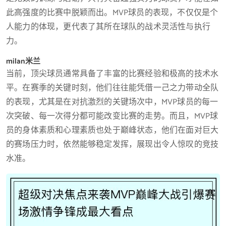
此高强度的比赛中脱颖而出。MVP球员的表现，不仅仅是个
人能力的体现，更代表了其所在球队的战术灵活性与执行
力。
milan米兰
当前，顶尖球员通常具备了丰富的比赛经验和极高的技术水
平。在赛季的关键时刻，他们往往能凭借一己之力带动全队
的表现，尤其是在对抗激烈的关键场次中，MVP球员的每一
次突破、每一次得分都可能改变比赛的走势。而且，MVP球
员的身体素质和心理素质也处于巅峰状态，他们在面对巨大
的赛场压力时，依然能够稳定发挥，展现出令人惊叹的竞技
水准。