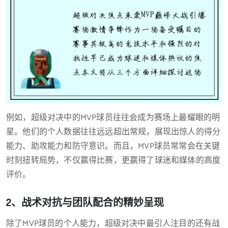
例如，超级对决中的MVP球员往往会成为赛场上最耀眼的明
星。他们的个人数据往往远远超出常规，展现出惊人的得分
能力、助攻能力和防守意识。而且，MVP球员常常会在关键
时刻扭转局势，不仅赢得比赛，更赢得了球迷和媒体的高度
评价。
2、战术对抗与团队配合的精妙呈现
除了MVP球员的个人能力，超级对决中最引人注目的还有战