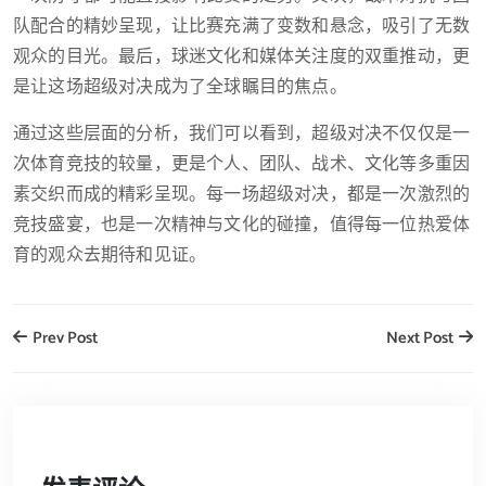
队配合的精妙呈现，让比赛充满了变数和悬念，吸引了无数
观众的目光。最后，球迷文化和媒体关注度的双重推动，更
是让这场超级对决成为了全球瞩目的焦点。
通过这些层面的分析，我们可以看到，超级对决不仅仅是一
次体育竞技的较量，更是个人、团队、战术、文化等多重因
素交织而成的精彩呈现。每一场超级对决，都是一次激烈的
竞技盛宴，也是一次精神与文化的碰撞，值得每一位热爱体
育的观众去期待和见证。
Prev Post
Next Post