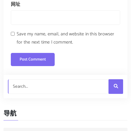
网址
Save my name, email, and website in this browser
for the next time I comment.
导航