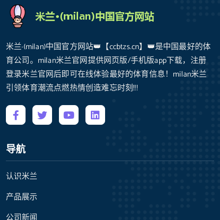
米兰·(milan)中国官方网站👑【ccbtzs.cn】👑是中国最好的体
育公司。milan米兰官网提供网页版/手机版app下载，注册
登录米兰官网后即可在线体验最好的体育信息！milan米兰
引领体育潮流点燃热情创造难忘时刻!!!
导航
认识米兰
产品展示
公司新闻