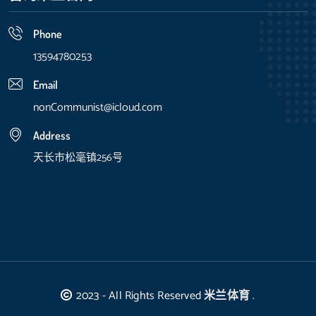
Phone
13594780253
Email
nonCommunist@icloud.com
Address
天长市松毫镇256号
2023 - All Rights Reserved
米兰体育
.