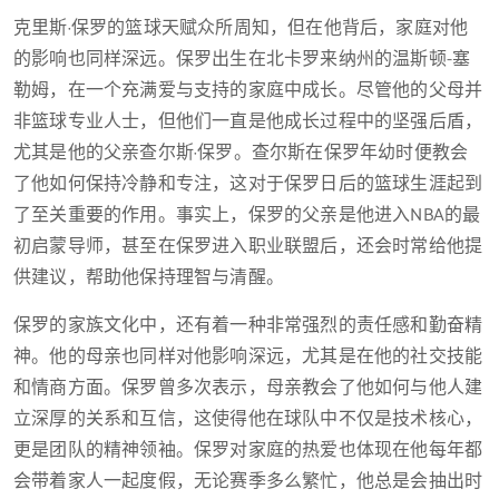
克里斯·保罗的篮球天赋众所周知，但在他背后，家庭对他
的影响也同样深远。保罗出生在北卡罗来纳州的温斯顿-塞
勒姆，在一个充满爱与支持的家庭中成长。尽管他的父母并
非篮球专业人士，但他们一直是他成长过程中的坚强后盾，
尤其是他的父亲查尔斯·保罗。查尔斯在保罗年幼时便教会
了他如何保持冷静和专注，这对于保罗日后的篮球生涯起到
了至关重要的作用。事实上，保罗的父亲是他进入NBA的最
初启蒙导师，甚至在保罗进入职业联盟后，还会时常给他提
供建议，帮助他保持理智与清醒。
保罗的家族文化中，还有着一种非常强烈的责任感和勤奋精
神。他的母亲也同样对他影响深远，尤其是在他的社交技能
和情商方面。保罗曾多次表示，母亲教会了他如何与他人建
立深厚的关系和互信，这使得他在球队中不仅是技术核心，
更是团队的精神领袖。保罗对家庭的热爱也体现在他每年都
会带着家人一起度假，无论赛季多么繁忙，他总是会抽出时