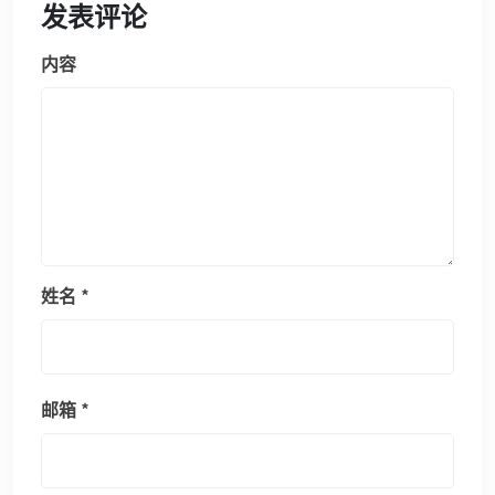
发表评论
内容
姓名
*
邮箱
*