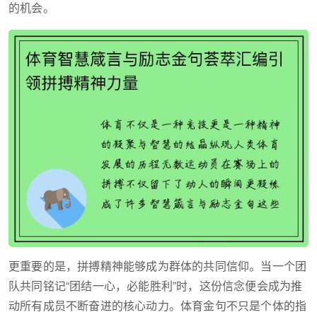
的机会。
更重要的是，拼搏精神能够成为群体的共同信仰。当一个团
队共同铭记“团结一心，必能胜利”时，这份信念便会成为推
动所有成员不断奋进的核心动力。体育金句不只是个体的指