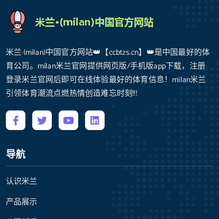
米兰·(milan)中国官方网站👑【ccbtzs.cn】👑是中国最好的体
育公司。milan米兰官网提供网页版/手机版app下载，注册
登录米兰官网后即可在线体验最好的体育信息！milan米兰
引领体育潮流点燃热情创造难忘时刻!!!
导航
认识米兰
产品展示