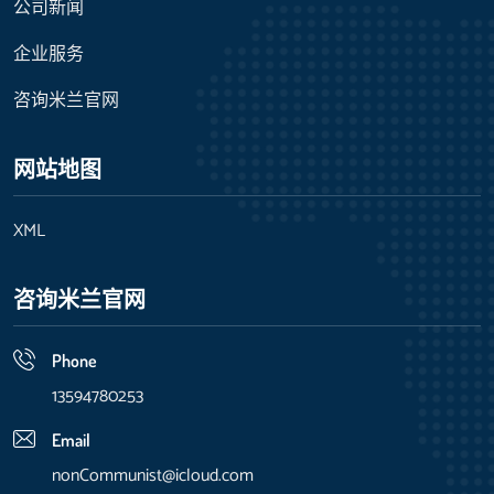
公司新闻
企业服务
咨询米兰官网
网站地图
XML
咨询米兰官网
Phone
13594780253
Email
nonCommunist@icloud.com