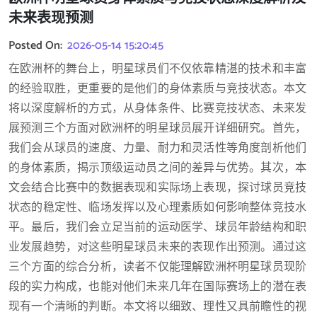
未来表现预测
Posted On:
2026-05-14 15:20:45
在欧洲杯的舞台上，明星球员们不仅依靠精湛的技术和丰富
的经验取胜，更重要的是他们的身体素质与竞技状态。本文
将以深度解析的方式，从身体条件、比赛竞技状态、未来发
展预测三个方面对欧洲杯的明星球员展开详细研究。首先，
我们会从球员的速度、力量、耐力和灵活性等角度剖析他们
的身体素质，揭示顶级运动员之间的差异与优势。其次，本
文会结合比赛中的数据表现和实际场上表现，探讨球员竞技
状态的稳定性、临场发挥以及心理素质如何影响整体竞技水
平。最后，我们会立足当前的运动医学、球员年龄结构和职
业发展趋势，对这些明星球员未来的表现作出预测。通过这
三个方面的综合分析，读者不仅能理解欧洲杯明星球员现阶
段的实力构成，也能对他们未来几年在国际赛场上的潜在表
现有一个清晰的判断。本文将以细致、理性又具前瞻性的视