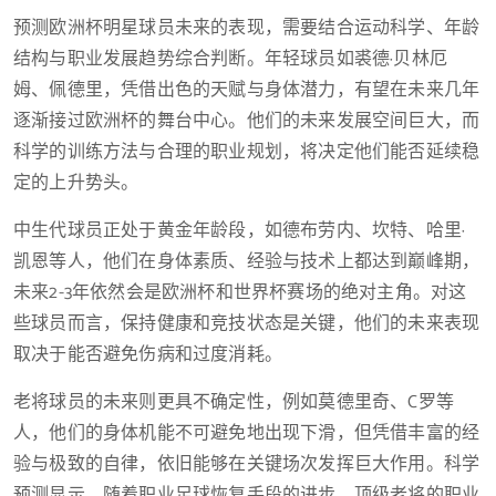
预测欧洲杯明星球员未来的表现，需要结合运动科学、年龄
结构与职业发展趋势综合判断。年轻球员如裘德·贝林厄
姆、佩德里，凭借出色的天赋与身体潜力，有望在未来几年
逐渐接过欧洲杯的舞台中心。他们的未来发展空间巨大，而
科学的训练方法与合理的职业规划，将决定他们能否延续稳
定的上升势头。
中生代球员正处于黄金年龄段，如德布劳内、坎特、哈里·
凯恩等人，他们在身体素质、经验与技术上都达到巅峰期，
未来2-3年依然会是欧洲杯和世界杯赛场的绝对主角。对这
些球员而言，保持健康和竞技状态是关键，他们的未来表现
取决于能否避免伤病和过度消耗。
老将球员的未来则更具不确定性，例如莫德里奇、C罗等
人，他们的身体机能不可避免地出现下滑，但凭借丰富的经
验与极致的自律，依旧能够在关键场次发挥巨大作用。科学
预测显示，随着职业足球恢复手段的进步，顶级老将的职业