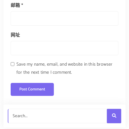
邮箱
*
网址
Save my name, email, and website in this browser
for the next time I comment.