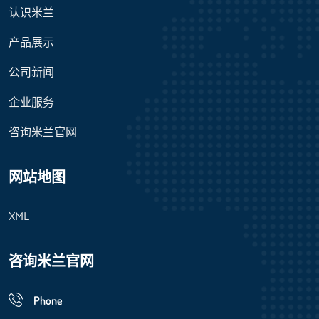
认识米兰
产品展示
公司新闻
企业服务
咨询米兰官网
网站地图
XML
咨询米兰官网
Phone