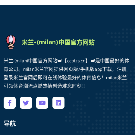
米兰·(milan)中国官方网站👑【ccbtzs.cn】👑是中国最好的体
育公司。milan米兰官网提供网页版/手机版app下载，注册
登录米兰官网后即可在线体验最好的体育信息！milan米兰
引领体育潮流点燃热情创造难忘时刻!!!
导航