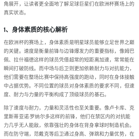
角展开，让读者更全面地了解足球巨星们在欧洲杯赛场上的
真实状态。
1、身体素质的核心解析
在欧洲杯的赛场上，身体素质是明星球员能够立足世界之巅
的关键。速度是衡量前锋与边锋爆发力的重要指标，像姆巴
佩、拉什福德这样的球员凭借超常的短距离加速，常常能在
瞬间打破防线。而中场与后卫则更加依赖耐力与对抗能力，
他们需要在整场比赛中保持高强度的跑动，同时在身体接触
中占据优势。不同位置的球员对身体素质的要求不同，但速
度、耐力与力量的平衡构成了顶级球员的基石。
除了速度与耐力，力量和灵活性也至关重要。像卢卡库、克
里斯蒂亚诺·罗纳尔多这样的前锋，他们在禁区内的对抗能
力几乎无人能敌，依靠强壮的身体在背身拿球时制造机会。
而在防守端，范戴克等后卫通过身高、弹跳和力量优势，在