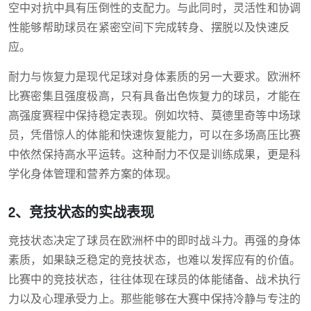
空中对抗中具有压倒性的支配力。与此同时，灵活性和协调
性能够帮助球员在紧密空间下完成转身、摆脱以及快速反
应。
耐力与恢复力是现代足球对身体素质的另一大要求。欧洲杯
比赛密集且强度极高，只有具备出色恢复力的球员，才能在
高强度赛程中保持稳定表现。例如坎特、莫德里奇等中场球
员，凭借惊人的体能和快速恢复能力，可以在多场高压比赛
中依然保持高水平运转。这种耐力不仅是训练成果，更是科
学化身体管理和营养方案的体现。
2、竞技状态的实战表现
竞技状态决定了球员在欧洲杯中的即时战斗力。再强的身体
素质，如果缺乏稳定的竞技状态，也难以发挥应有的价值。
比赛中的竞技状态，往往体现在球员的体能储备、战术执行
力以及心理承受力上。那些能够在大赛中保持冷静与专注的