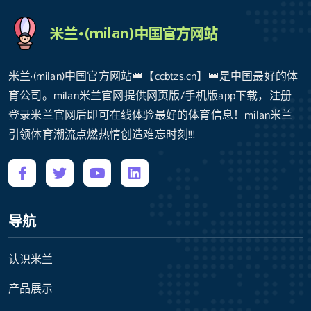
米兰·(milan)中国官方网站👑【ccbtzs.cn】👑是中国最好的体
育公司。milan米兰官网提供网页版/手机版app下载，注册
登录米兰官网后即可在线体验最好的体育信息！milan米兰
引领体育潮流点燃热情创造难忘时刻!!!
导航
认识米兰
产品展示