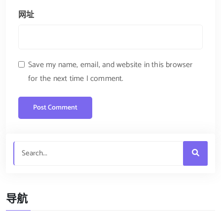
网址
Save my name, email, and website in this browser
for the next time I comment.
导航