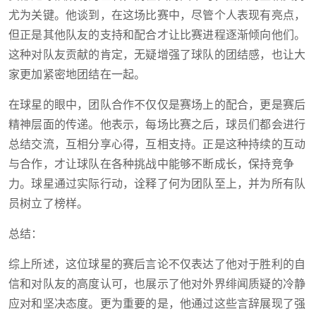
尤为关键。他谈到，在这场比赛中，尽管个人表现有亮点，
但正是其他队友的支持和配合才让比赛进程逐渐倾向他们。
这种对队友贡献的肯定，无疑增强了球队的团结感，也让大
家更加紧密地团结在一起。
在球星的眼中，团队合作不仅仅是赛场上的配合，更是赛后
精神层面的传递。他表示，每场比赛之后，球员们都会进行
总结交流，互相分享心得，互相支持。正是这种持续的互动
与合作，才让球队在各种挑战中能够不断成长，保持竞争
力。球星通过实际行动，诠释了何为团队至上，并为所有队
员树立了榜样。
总结：
综上所述，这位球星的赛后言论不仅表达了他对于胜利的自
信和对队友的高度认可，也展示了他对外界绯闻质疑的冷静
应对和坚决态度。更为重要的是，他通过这些言辞展现了强