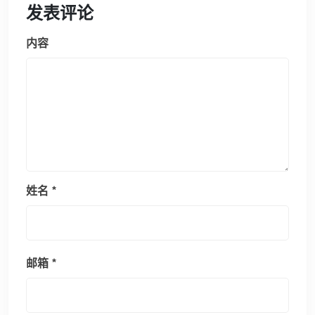
发表评论
内容
姓名
*
邮箱
*