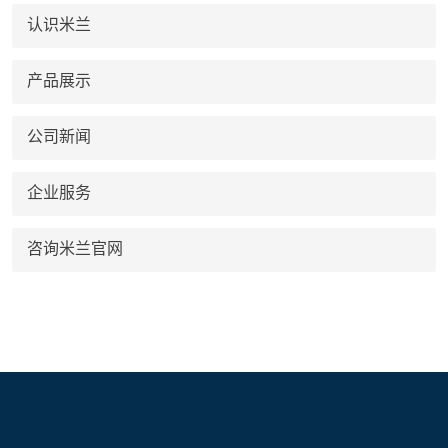
认识米兰
产品展示
公司新闻
企业服务
咨询米兰官网