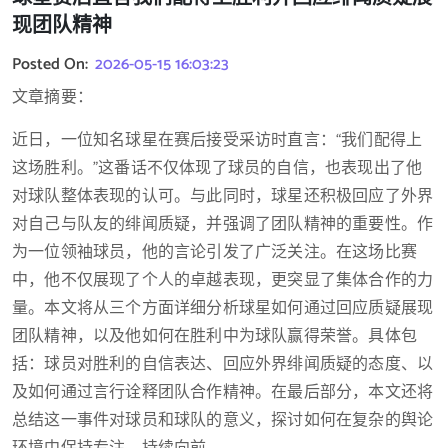
现团队精神
Posted On:
2026-05-15 16:03:23
文章摘要：
近日，一位知名球星在赛后接受采访时直言：“我们配得上
这场胜利。”这番话不仅体现了球员的自信，也表现出了他
对球队整体表现的认可。与此同时，球星还积极回应了外界
对自己与队友的绯闻质疑，并强调了团队精神的重要性。作
为一位领袖球员，他的言论引发了广泛关注。在这场比赛
中，他不仅展现了个人的卓越表现，更突显了集体合作的力
量。本文将从三个方面详细分析球星如何通过回应质疑展现
团队精神，以及他如何在胜利中为球队赢得荣誉。具体包
括：球员对胜利的自信表达、回应外界绯闻质疑的态度、以
及如何通过言行诠释团队合作精神。在最后部分，本文还将
总结这一事件对球员和球队的意义，探讨如何在复杂的舆论