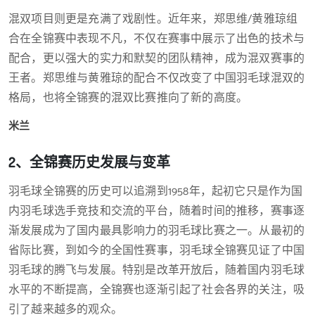
混双项目则更是充满了戏剧性。近年来，郑思维/黄雅琼组
合在全锦赛中表现不凡，不仅在赛事中展示了出色的技术与
配合，更以强大的实力和默契的团队精神，成为混双赛事的
王者。郑思维与黄雅琼的配合不仅改变了中国羽毛球混双的
格局，也将全锦赛的混双比赛推向了新的高度。
米兰
2、全锦赛历史发展与变革
羽毛球全锦赛的历史可以追溯到1958年，起初它只是作为国
内羽毛球选手竞技和交流的平台，随着时间的推移，赛事逐
渐发展成为了国内最具影响力的羽毛球比赛之一。从最初的
省际比赛，到如今的全国性赛事，羽毛球全锦赛见证了中国
羽毛球的腾飞与发展。特别是改革开放后，随着国内羽毛球
水平的不断提高，全锦赛也逐渐引起了社会各界的关注，吸
引了越来越多的观众。