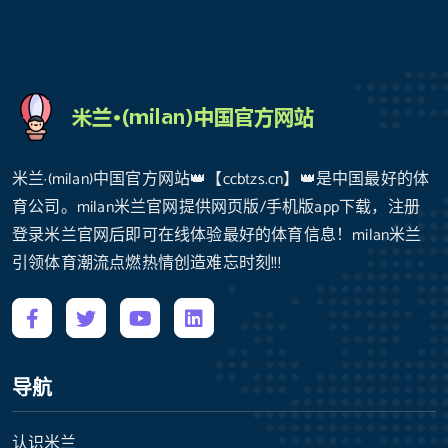
米兰·(milan)中国官方网站👑【ccbtzs.cn】👑是中国最好的体
育公司。milan米兰官网提供网页版/手机版app下载，注册
登录米兰官网后即可在线体验最好的体育信息！milan米兰
引领体育潮流点燃热情创造难忘时刻!!!
导航
认识米兰