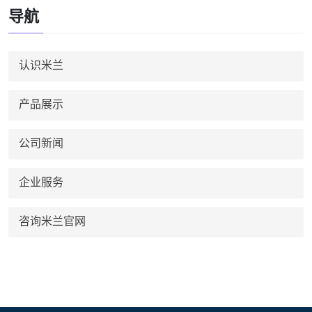
导航
认识米兰
产品展示
公司新闻
企业服务
咨询米兰官网