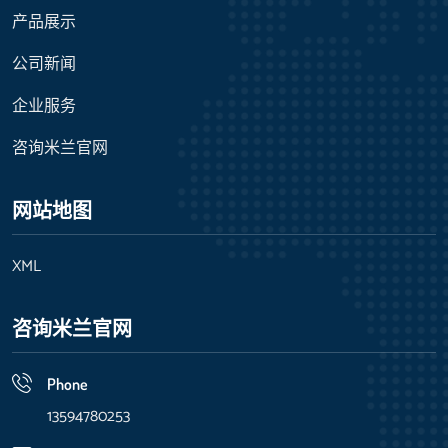
产品展示
公司新闻
企业服务
咨询米兰官网
网站地图
XML
咨询米兰官网
Phone
13594780253