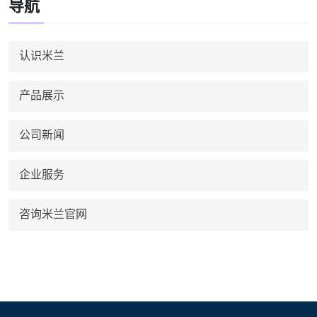
导航
认识米兰
产品展示
公司新闻
企业服务
咨询米兰官网