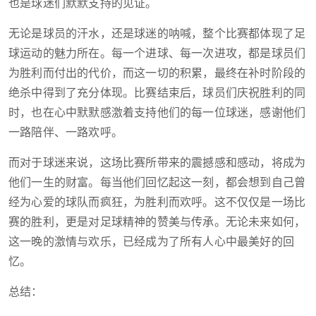
也是球迷们默默支持的见证。
无论是球员的汗水，还是球迷的呐喊，整个比赛都体现了足
球运动的魅力所在。每一个进球、每一次进攻，都是球员们
为胜利而付出的代价，而这一切的积累，最终在补时阶段的
绝杀中得到了充分体现。比赛结束后，球员们庆祝胜利的同
时，也在心中默默感激着支持他们的每一位球迷，感谢他们
一路陪伴、一路欢呼。
而对于球迷来说，这场比赛所带来的震撼感和感动，将成为
他们一生的财富。每当他们回忆起这一刻，都会想到自己曾
经为心爱的球队而疯狂，为胜利而欢呼。这不仅仅是一场比
赛的胜利，更是对足球精神的赞美与传承。无论未来如何，
这一晚的激情与欢乐，已经成为了所有人心中最美好的回
忆。
总结：