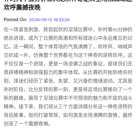
欢呼震撼夜晚
Posted On:
2026-06-12 16:33:26
在一场紧张刺激、跌宕起伏的足球比赛中，补时第95分钟的
绝杀进球，成为了比赛的高潮和所有球迷心中永远难忘的记
忆。这一瞬间，整个体育场的气氛沸腾了，欢呼声、呐喊声
交织成一片，仿佛整个世界都在为这个神奇的逆转欢呼。这
不仅仅是一个进球，更是一场逆袭之战的象征，是球员们无
畏拼搏精神和顽强毅力的集中体现。从比赛的开始到绝杀时
刻，球迷们经历了紧张、失望、又兴奋的情绪波动。尤其是
补时阶段，比分反转的那一刻，更是将这场比赛推向了一个
新的巅峰，展现了足球比赛中不可预测的魅力和不屈的战斗
精神。接下来，我们将从三个方面详细分析这一神奇逆转的
背后故事，如何打破常规，如何激发全场沸腾的激情，最终
创造了一个震撼夜晚。