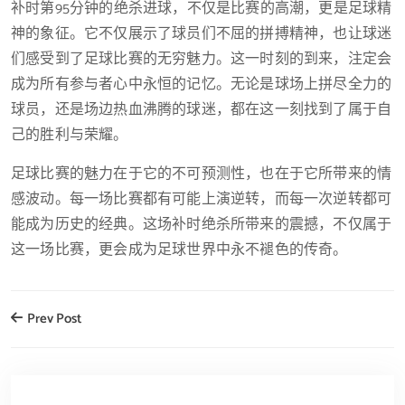
补时第95分钟的绝杀进球，不仅是比赛的高潮，更是足球精
神的象征。它不仅展示了球员们不屈的拼搏精神，也让球迷
们感受到了足球比赛的无穷魅力。这一时刻的到来，注定会
成为所有参与者心中永恒的记忆。无论是球场上拼尽全力的
球员，还是场边热血沸腾的球迷，都在这一刻找到了属于自
己的胜利与荣耀。
足球比赛的魅力在于它的不可预测性，也在于它所带来的情
感波动。每一场比赛都有可能上演逆转，而每一次逆转都可
能成为历史的经典。这场补时绝杀所带来的震撼，不仅属于
这一场比赛，更会成为足球世界中永不褪色的传奇。
Prev Post